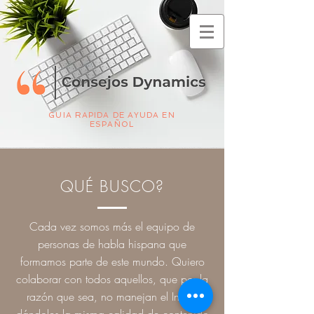
GUIA RAPIDA DE AYUDA EN
ESPAÑOL
QUÉ BUSCO?
Cada vez somos más el equipo de
personas de habla hispana que
formamos parte de este mundo. Quiero
colaborar con todos aquellos, que por la
razón que sea, no manejan el Ingles