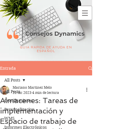
GUIA RAPIDA DE AYUDA EN
ESPAÑOL
Entrada
All Posts
Mariano Martinez Melo
All Posts
21 dic 2023
4 min de lectura
Almacenes: Tareas de
Certificaciones
implementación y
Personalizacion
WMS
Espacio de trabajo de
Informes Electrónicos