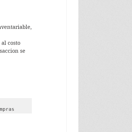
nventariable, 
al costo 
asaccion se 
 compras