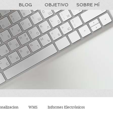
BLOG
OBJETIVO
SOBRE MÍ
GUIA RAPIDA DE AYUDA EN
onalizacion
WMS
Informes Electrónicos