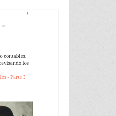
 -
o contables. 
revisando los 
es - Parte I