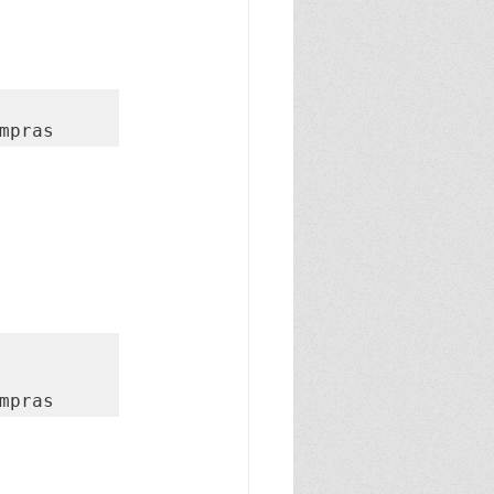
 compras
 compras