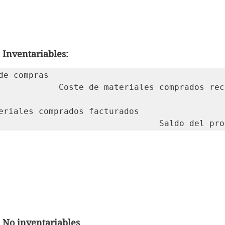
 Inventariables:
de compras

es comprados recibidos

eriales comprados facturados

											Saldo del
 No inventariables