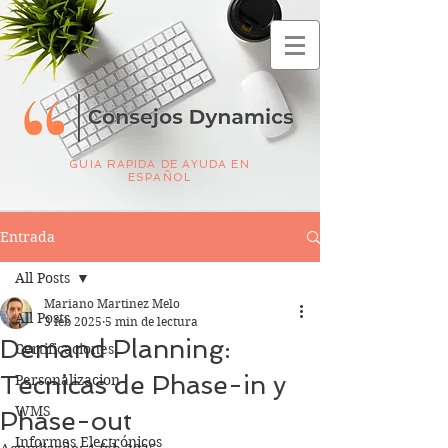
GUIA RAPIDA DE AYUDA EN
ESPAÑOL
Entrada
All Posts
Mariano Martinez Melo
All Posts
3 feb 2025
5 min de lectura
Demand Planning:
Certificaciones
Tecnicas de Phase-in y
Personalizacion
WMS
Phase-out
Informes Electrónicos