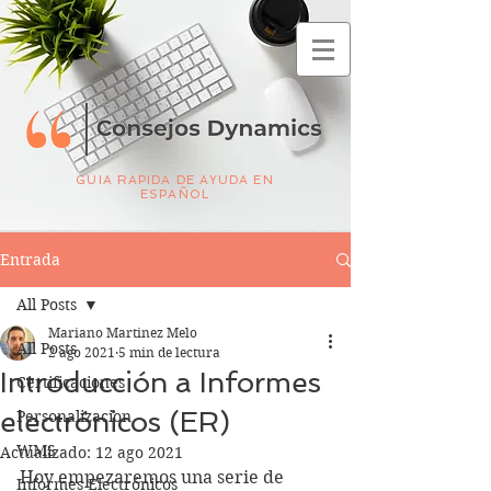
GUIA RAPIDA DE AYUDA EN
ESPAÑOL
Entrada
All Posts
Mariano Martinez Melo
All Posts
2 ago 2021
5 min de lectura
Introducción a Informes
Certificaciones
electrónicos (ER)
Personalizacion
WMS
Actualizado:
12 ago 2021
Hoy empezaremos una serie de 
Informes Electrónicos